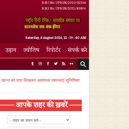
R.N.I No. UPHIN/2010/32566
R.N.I No. UPHIN/2011/43806
डाउनलोड ऩया अंक ईपेपर
Saturday, 8 August 2026,
12
:
19
:
41 AM
उड़ान
ज्योतिष
रिपोर्टर
संपर्क करे
ुरेश खन्ना को पत्र लिखकर आवश्यक व्यवस्थाएं सुनिश्चित
आपके शहर की ख़बरें