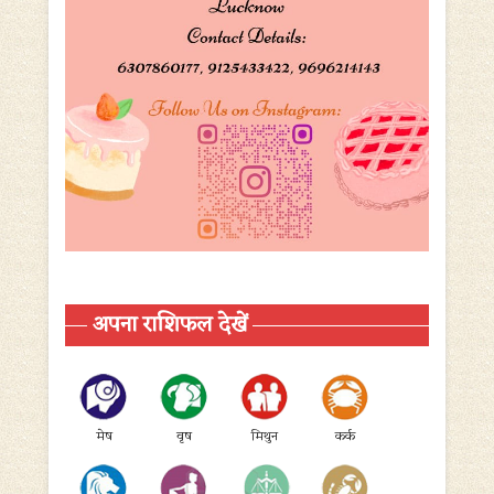
अपना राशिफल देखें
मेष
वृष
मिथुन
कर्क