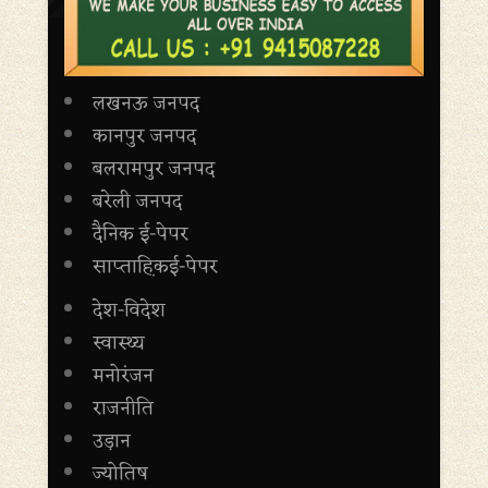
लखनऊ जनपद
कानपुर जनपद
बलरामपुर जनपद
बरेली जनपद
दैनिक ई-पेपर
साप्ताह़िकई-पेपर
देश-विदेश
स्वास्थ्य
मनोरंजन
राजनीति
उड़ान
ज्योतिष