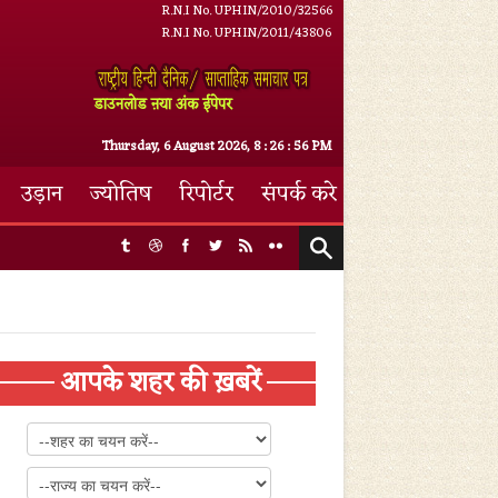
R.N.I No. UPHIN/2010/32566
R.N.I No. UPHIN/2011/43806
डाउनलोड ऩया अंक ईपेपर
Thursday, 6 August 2026,
8
:
26
:
57 PM
उड़ान
ज्योतिष
रिपोर्टर
संपर्क करे
आपके शहर की ख़बरें