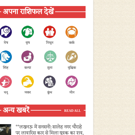
अपना राशिफल देखें
मेष
वृष
मिथुन
कर्क
सिंह
कन्या
तुला
वृश्चिक
धनु
मकर
कुंभ
मीन
अन्य खबरें
READ ALL
**लखनऊ में सनसनी: सालेह नगर चौराहे
पर लावारिस कार से मिला युवक का शव,