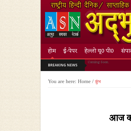
होम
ई-पेपर
हेल्लो यू0 पी0
संप
Coming Soon.
BREAKING NEWS
You are here:
Home
/
कुंभ
आज का