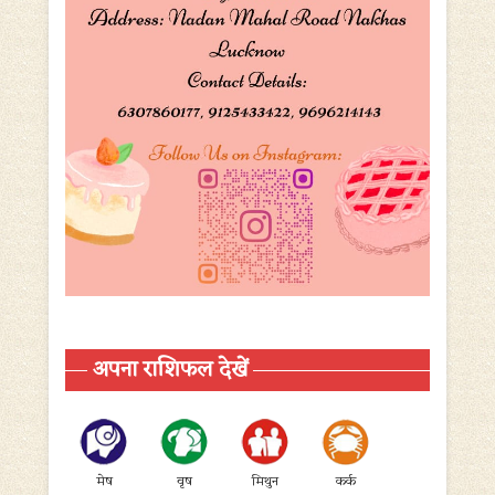
अपना राशिफल देखें
मेष
वृष
मिथुन
कर्क