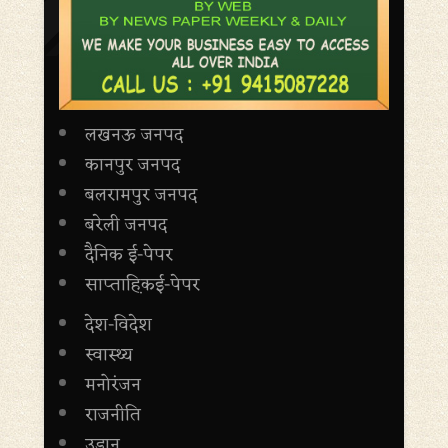
लखनऊ जनपद
कानपुर जनपद
बलरामपुर जनपद
बरेली जनपद
दैनिक ई-पेपर
साप्ताह़िकई-पेपर
देश-विदेश
स्वास्थ्य
मनोरंजन
राजनीति
उड़ान