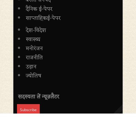
बरेली जनपद
दैनिक ई-पेपर
साप्ताह़िकई-पेपर
देश-विदेश
स्वास्थ्य
मनोरंजन
राजनीति
उड़ान
ज्योतिष
सदस्यता लें न्यूज़लैटर
Copyright © 2014-20 AdbhutSamachar Website Designed by
logicalinfotech.in