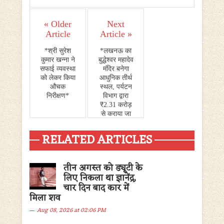
« Older
Next
Article
Article »
*श्री सुरेश
*लखनऊ का
कुमार खन्ना ने
बुद्धेश्वर महादेव
सफाई व्यवस्था
मंदिर बनेगा
को लेकर किया
आधुनिक तीर्थ
औचक
स्थल, पर्यटन
निरीक्षण*
विभाग द्वारा
₹2.31 करोड़
से कराया जा
रहा है
सौन्दर्यीकरण*
RELATED ARTICLES
तीन अगस्त को ड्यूटी के
लिए निकला था ज्ञानेंद्र,
चार दिन बाद कार में
मिला शव
Aug 08, 2026 at 02:06 PM