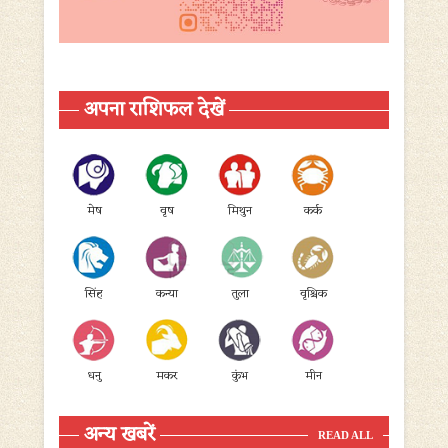
अपना राशिफल देखें
मेष
वृष
मिथुन
कर्क
सिंह
कन्या
तुला
वृश्चिक
धनु
मकर
कुंभ
मीन
अन्य खबरें
READ ALL