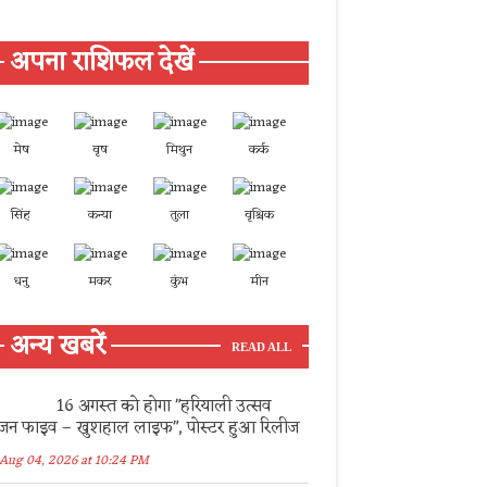
अपना राशिफल देखें
मेष
वृष
मिथुन
कर्क
सिंह
कन्या
तुला
वृश्चिक
धनु
मकर
कुंभ
मीन
अन्य खबरें
READ ALL
16 अगस्त को होगा "हरियाली उत्सव
जन फाइव – खुशहाल लाइफ", पोस्टर हुआ रिलीज
Aug 04, 2026 at 10:24 PM