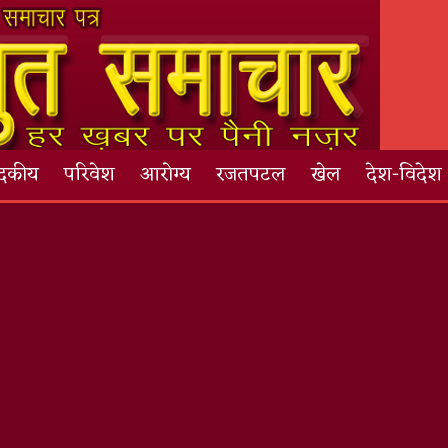
ादकीय
परिवेश
आरोग्य
रजतपटल
खेल
देश-विदेश