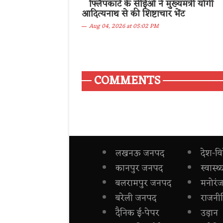
फ्लिपकार्ट के सीईओ ने मुख्यमंत्री योगी
आदित्यनाथ से की शिष्टाचार भेंट
Aug 04, 2026 at 05:02 PM
COMMENTS
लखनऊ जनपद
देश-वि
कानपुर जनपद
स्वास्थ्
बलरामपुर जनपद
मनोरं
बरेली जनपद
राजनी
दैनिक ई-पेपर
उड़ान