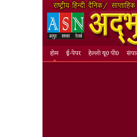
होम
ई-पेपर
हेल्लो यू0 पी0
संप