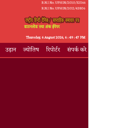
R.N.I No. UPHIN/2010/32566
R.N.I No. UPHIN/2011/43806
डाउनलोड ऩया अंक ईपेपर
Thursday, 6 August 2026,
6
:
49
:
48 PM
उड़ान
ज्योतिष
रिपोर्टर
संपर्क करे